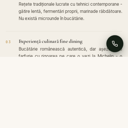
Rețete tradiționale lucrate cu tehnici contemporane -
gătire lentă, fermentări proprii, marinade răbdătoare.
Nu există microunde în bucătărie.
Experiență culinară fine dining
03
Bucătărie românească autentică, dar așezată pe
farfurie cu rigoarea pe care o vezi la Michelin - o
experiență gastronomică premium, pentru oameni
care știu să stea la masă.