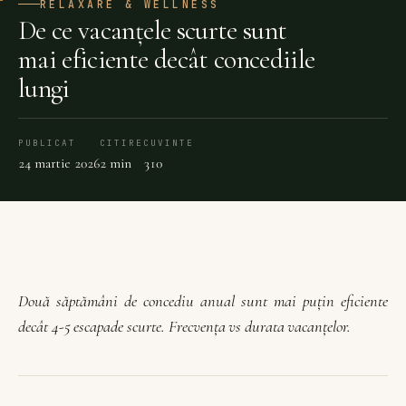
RELAXARE & WELLNESS
De ce vacanțele scurte sunt
mai eficiente decât concediile
lungi
PUBLICAT
CITIRE
CUVINTE
24 martie 2026
2 min
310
Două săptămâni de concediu anual sunt mai puțin eficiente
decât 4-5 escapade scurte. Frecvența vs durata vacanțelor.