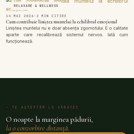
RELAXARE & WELLNESS
14 MAI 2026
·
2 MIN CITIRE
Cum contribuie liniștea muntelui la echilibrul emoțional
Liniștea muntelui nu e doar absența zgomotului. E o calitate
aparte care recalibrează sistemul nervos. Iată cum
funcționează.
- TE AȘTEPTĂM LA VĂRATEC
O noapte la marginea pădurii,
la o convorbire distanță.