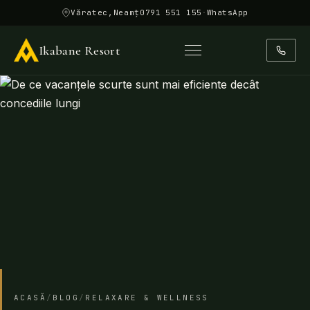
0791 551 155
·
WhatsApp
Ikabane Resort
ACASĂ
/
BLOG
/
RELAXARE & WELLNESS