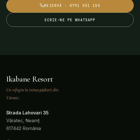
REZERVĂ · 0791 551 155
SCRIE-NE PE WHATSAPP
Ikabane Resort
Un refugiu în inima pădurii din
Văratec.
Strada Lahovari 35
Văratec, Neamț
617442 România